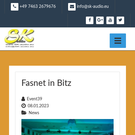
Skip
+49 7463 2679676
info@sk-audio.eu
to
content
Fasnet in Bitz
Event39
08.01.2023
News