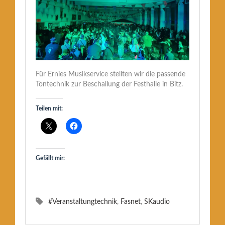
Für Ernies Musikservice stellten wir die passende
Tontechnik zur Beschallung der Festhalle in Bitz.
Teilen mit:
Gefällt mir:
#Veranstaltungtechnik
,
Fasnet
,
SKaudio