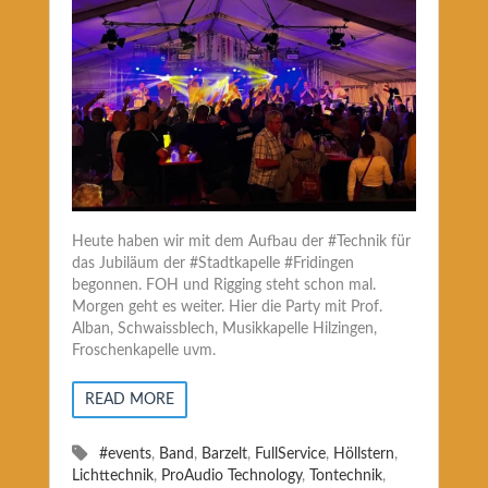
Heute haben wir mit dem Aufbau der #Technik für
das Jubiläum der #Stadtkapelle #Fridingen
begonnen. FOH und Rigging steht schon mal.
Morgen geht es weiter. Hier die Party mit Prof.
Alban, Schwaissblech, Musikkapelle Hilzingen,
Froschenkapelle uvm.
READ MORE
#events
,
Band
,
Barzelt
,
FullService
,
Höllstern
,
Lichttechnik
,
ProAudio Technology
,
Tontechnik
,