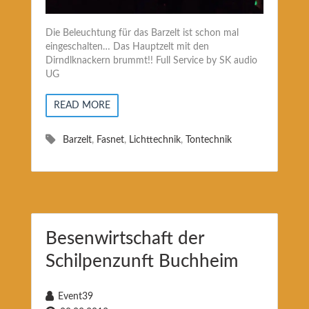
Die Beleuchtung für das Barzelt ist schon mal
eingeschalten… Das Hauptzelt mit den
Dirndlknackern brummt!! Full Service by SK audio
UG
READ MORE
Barzelt
,
Fasnet
,
Lichttechnik
,
Tontechnik
Besenwirtschaft der
Schilpenzunft Buchheim
Event39