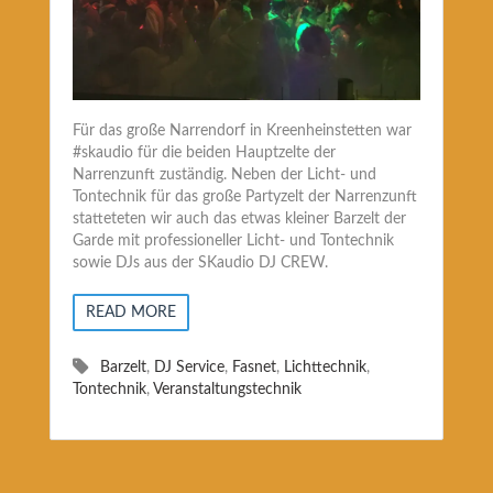
Für das große Narrendorf in Kreenheinstetten war
#skaudio für die beiden Hauptzelte der
Narrenzunft zuständig. Neben der Licht- und
Tontechnik für das große Partyzelt der Narrenzunft
statteteten wir auch das etwas kleiner Barzelt der
Garde mit professioneller Licht- und Tontechnik
sowie DJs aus der SKaudio DJ CREW.
READ MORE
Barzelt
,
DJ Service
,
Fasnet
,
Lichttechnik
,
Tontechnik
,
Veranstaltungstechnik