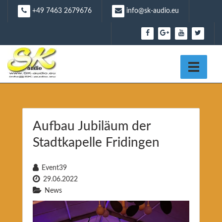
Skip
+49 7463 2679676
info@sk-audio.eu
to
content
Aufbau Jubiläum der
Stadtkapelle Fridingen
Event39
29.06.2022
News