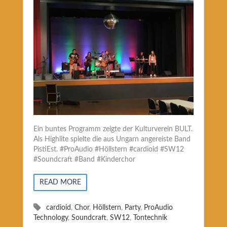
Ein buntes Programm zeigte der Kulturverein BULT.
Als Highlite spielte die aus Ungarn angereiste Band
PistiEst. #ProAudio #Höllstern #cardioid #SW12
#Soundcraft #Band #Kinderchor
READ MORE
cardioid
,
Chor
,
Höllstern
,
Party
,
ProAudio
Technology
,
Soundcraft
,
SW12
,
Tontechnik