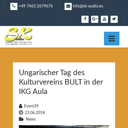
Skip
+49 7463 2679676
info@sk-audio.eu
to
content
Ungarischer Tag des
Kulturvereins BULT in der
IKG Aula
Event39
23.06.2018
News