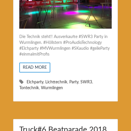
Die Technik steht!! Ausverkaufte #SWR3 Party in
Wurmlingen. #Höllstern #ProAudioTechnology
#Elchparty #MVWurmlingen #SKaudio #geileParty
#einmalmitProfis
READ MORE
Elchparty
,
Lichttechnik
,
Party
,
SWR3
,
Tontechnik
,
Wurmlingen
Truck#6 Beatparade 2018