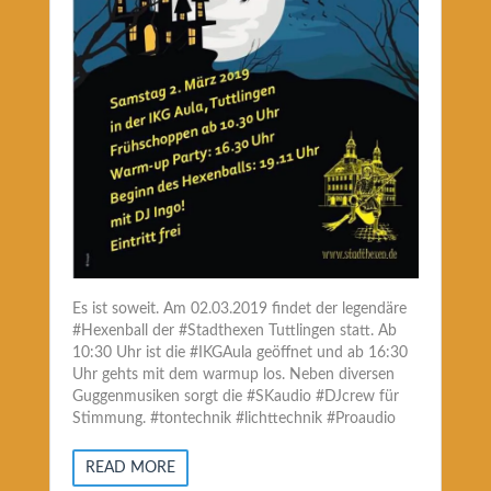
Es ist soweit. Am 02.03.2019 findet der legendäre
#Hexenball der #Stadthexen Tuttlingen statt. Ab
10:30 Uhr ist die #IKGAula geöffnet und ab 16:30
Uhr gehts mit dem warmup los. Neben diversen
Guggenmusiken sorgt die #SKaudio #DJcrew für
Stimmung. #tontechnik #lichttechnik #Proaudio
READ MORE