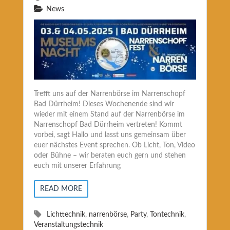
News
Trefft uns auf der Narrenbörse im Narrenschopf
Bad Dürrheim! Dieses Wochenende sind wir
wieder mit einem Stand auf der Narrenbörse im
Narrenschopf Bad Dürrheim vertreten! Kommt
vorbei, sagt Hallo und lasst uns gemeinsam über
euer nächstes Event sprechen. Ob Licht, Ton, Video
oder Bühne – wir beraten euch gern und stehen
euch mit unserer Erfahrung
READ MORE
Lichttechnik
,
narrenbörse
,
Party
,
Tontechnik
,
Veranstaltungstechnik