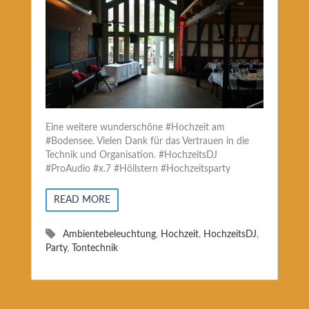
Eine weitere wunderschöne #Hochzeit am
#Bodensee. Vielen Dank für das Vertrauen in die
Technik und Organisation. #HochzeitsDJ
#ProAudio #x.7 #Höllstern #Hochzeitsparty
READ MORE
Ambientebeleuchtung
,
Hochzeit
,
HochzeitsDJ
,
Party
,
Tontechnik