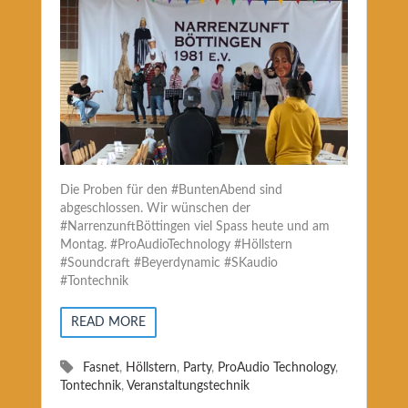
Die Proben für den #BuntenAbend sind
abgeschlossen. Wir wünschen der
#NarrenzunftBöttingen viel Spass heute und am
Montag. #ProAudioTechnology #Höllstern
#Soundcraft #Beyerdynamic #SKaudio
#Tontechnik
READ MORE
Fasnet
,
Höllstern
,
Party
,
ProAudio Technology
,
Tontechnik
,
Veranstaltungstechnik