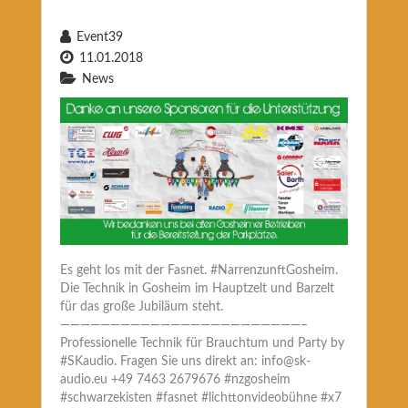
Event39
11.01.2018
News
Es geht los mit der Fasnet. #NarrenzunftGosheim.
Die Technik in Gosheim im Hauptzelt und Barzelt
für das große Jubiläum steht.
————————————————————————–
Professionelle Technik für Brauchtum und Party by
#SKaudio. Fragen Sie uns direkt an: info@sk-
audio.eu +49 7463 2679676 #nzgosheim
#schwarzekisten #fasnet #lichttonvideobühne #x7